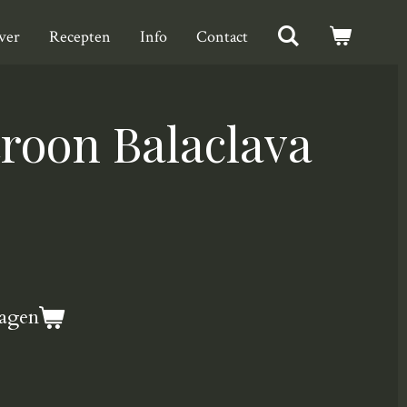
ver
Recepten
Info
Contact
roon Balaclava
agen