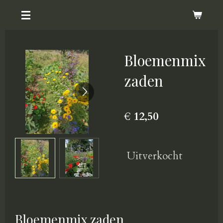
Ga
direct
naar
Bloemenmix
de
hoofdinhoud
zaden
€ 12,50
Uitverkocht
Bloemenmix zaden