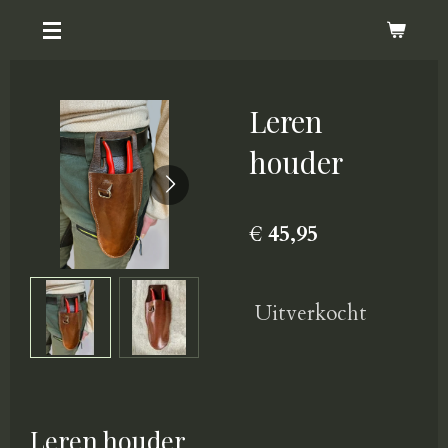
Ga
direct
naar
Leren
de
hoofdinhoud
houder
€ 45,95
Uitverkocht
Leren houder